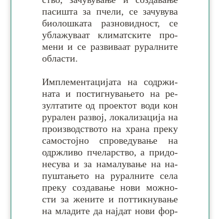
па­си­шта за пче­ли, се за­чу­вува
био­лош­ката раз­но­вид­ност, се
убла­жу­ваат кли­мат­ските про­
мени и се ра­зви­ваат ру­ралните
области.
Имплементацијата на со­др­жи­
на­та и по­сти­гну­ва­њето на ре­
зул­та­тите од про­ек­тот води кон
ру­ра­лен ра­звој, ло­ка­ли­за­ција на
про­из­вод­ството на хра­на пре­ку
са­мос­тојно спро­ве­ду­ва­ње на
одрж­ливо пче­лар­ство, а при­до­
не­сува и за на­ма­лу­вање на на­
пу­шта­њето на ру­рал­ните села
пре­ку со­зда­вање нови мо­жно­
сти за же­ните и пот­тикну­вање
на мла­дите да нај­дат нови фор­