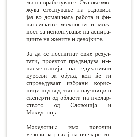
ми на вра­бо­ту­вање. Ова ово­змо­
жува стес­ну­вање на ро­до­виот
јаз во до­маш­ната ра­бо­та и фи­
нан­сис­ките мож­нос­ти и мож­
ност за ис­пол­ну­вање на ас­пи­ра­
ци­ите на же­ните и девојките.
За да се постигнат овие ре­зул­
тати, про­ек­тот пред­ви­дува им­
пле­мен­та­ција на еду­ка­тив­ни
кур­севи за обу­ка, кои ќе ги
спро­ве­ду­ваат из­бра­ни ко­рис­
ници под вод­ство на на­уч­ни­ци и
ек­спер­ти од об­ла­ста на пче­лар­
ств­ото од Сло­венија и
Македонија.
Македонија има поволни
услови за раз­вој на пче­лар­ство­