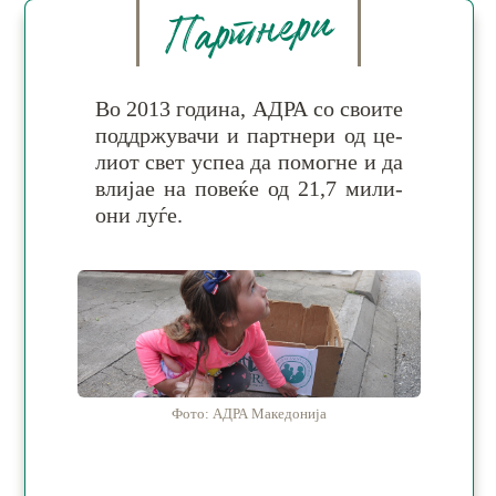
Партнери
Во 2013 година, АДРА со сво­ите
под­држу­ва­чи и парт­не­ри од це­
ли­от свет ус­пеа да по­мог­не и да
вли­јае на по­ве­ќе од 21,7 ми­ли­
они луѓе.
Фото: АДРА Македонија