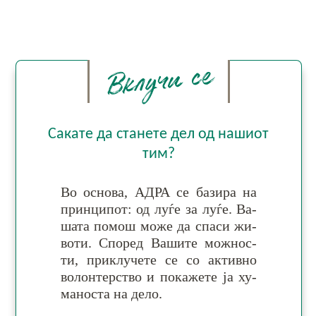
Вклучи се
Сакате да станете дел од нашиот
тим?
Во основа, АДРА се ба­зи­ра на
прин­ци­пот:
од луѓе за луѓе
. Ва­
шата по­мош мо­же да спа­си жи­
воти. Спо­ред Ва­ши­те мож­нос­
ти, при­клу­че­те се со ак­тив­но
во­лон­тер­ство и по­ка­же­те ја ху­
ма­но­ста на дело.