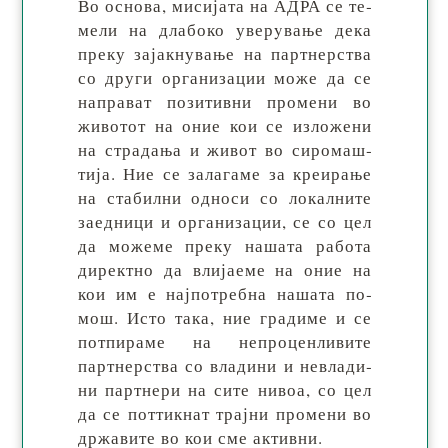
Во основа, мисијата на АДРА се те­
ме­ли на дла­бо­ко уве­рy­ва­ње де­ка
пре­ку за­јак­ну­ва­ње на парт­нер­ства
со дру­ги ор­га­ни­за­ции мо­же да се
на­пра­ват по­зи­тив­ни про­ме­ни во
жи­во­тот на оние кои се из­ло­же­ни
на стра­да­ња и жи­вот во си­ро­маш­
тија. Ние се за­ла­га­ме за кре­ира­ње
на ста­бил­ни од­но­си со ло­кал­ни­те
за­ед­ни­ци и ор­га­ни­за­ции, се со цел
да мо­же­ме пре­ку на­ша­та ра­бо­та
ди­рек­тно да вли­ја­еме на оние на
кои им е нај­по­треб­на на­ша­та по­
мош. Ис­то та­ка, ние гра­ди­ме и се
пот­пи­ра­ме на не­про­цен­ли­ви­те
парт­нер­ства со вла­ди­ни и не­вла­ди­
ни парт­нери на си­те ни­воа, со цел
да се пот­тик­нат трај­ни про­ме­ни во
др­жа­ви­те во кои сме активни.