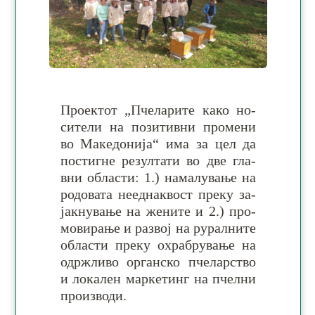
Проектот „Пчеларите како но­
си­те­ли на по­зи­тив­ни про­ме­ни
во Ма­ке­до­нија“ има за цел да
по­сти­гне ре­зул­тати во две гла­
вни об­ла­сти: 1.) на­ма­лу­ва­ње на
ро­до­ва­та не­една­квост пре­ку за­
јак­ну­вање на же­ните и 2.) про­
мо­вирање и раз­вој на ру­рал­ните
об­ла­сти пре­ку охра­бру­вање на
одрж­ливо ор­ган­ско пче­лар­ство
и ло­ка­лен мар­ке­тинг на пче­лни
про­из­води.