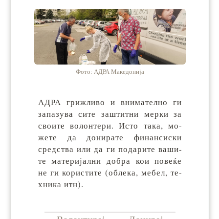
Фото: АДРА Македонија
АДРА гриж­ли­во и вни­ма­тел­но ги
за­па­зу­ва си­те заш­тит­ни мер­ки за
сво­ите во­лон­те­ри. Исто та­ка, мо­
же­те да до­ни­ра­те фи­нан­си­ски
сред­ства или да ги по­да­ри­те ва­ши­
те ма­те­ри­јал­ни до­бра кои по­ве­ќе
не ги ко­рис­ти­те (об­ле­ка, ме­бел, те­
хни­ка итн).