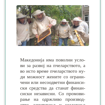
Македонија има по­волни ус­ло­
ви за раз­вој на пче­лар­ство­то, а
во ис­то вре­ме пче­лар­ство­то ну­
ди мож­ност же­ни­те со огра­ни­
че­ни или не­соод­ветни фи­нан­си­
ски сред­ства да ста­нат фи­нан­
си­ски не­за­ви­сни. Со про­мо­ви­
рање на одрж­ливо про­из­вод­
ство, за­чу­ву­вање и со­зда­вање