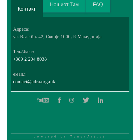
UNICEF, ADRA Германија, ADRA
Нашиот Тим
FAQ
Norway, ROMANIAHJELPEN, SOS
Контакт
Village, ADRA Holland, Mercy Corps,
CRS, MDM.
Адреса:
затвори
ул. Влае бр. 42, Скопје 1000, Р. Македонија
Тел./Факс:
+389 2 204 8038
емаил:
contact@adra.org.mk
powered by
TenevArt.at