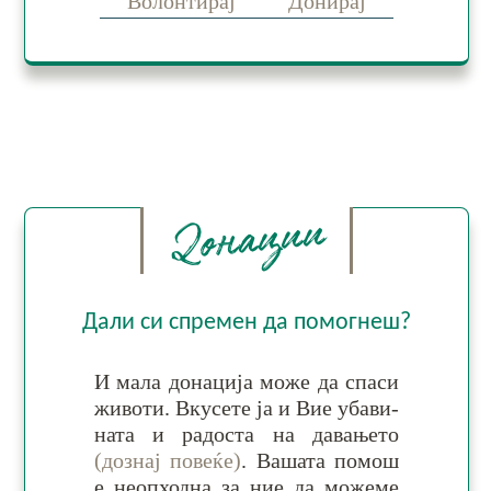
Волонтирај
Донирај
Донации
Дали си спремен да помогнеш?
И ма­ла до­на­ци­ја мо­же да спа­си
жи­во­ти. Вку­се­те ја и Вие уба­ви­
на­та и ра­дос­та на да­ва­ње­то
(дознај повеќе)
. Ва­ша­та по­мош
е не­оп­ход­на за ние да мо­же­ме