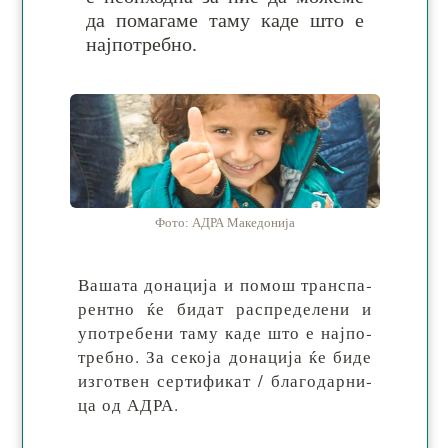
да по­ма­га­ме та­му ка­де што е
нај­по­тре­бно.
Фото: АДРА Македонија
Вашата донација и по­мош тран­спа­
рен­тно ќе би­дат рас­пре­де­ле­ни и
упо­тре­бе­ни та­му ка­де што е нај­по­
тре­бно. За се­ко­ја до­на­ци­ја ќе би­де
из­го­твен сер­ти­фи­кат / бла­го­дар­ни­
ца од АДРА.