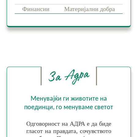
Финансии
Материјални добра
За Адра
Менувајќи ги животите на
поединци, го менуваме светот
Одговорност на АДРА е да би­де
гла­сот на прав­да­та, со­чув­ство­то