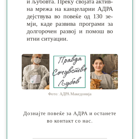
и љу­бов­та. Пре­ку сво­ја­та ак­тив­
на мре­жа на кан­це­ла­рии АДРА
деј­ству­ва во по­ве­ќе од 130 зе­
мји, ка­де раз­ви­ва про­гра­ми за
дол­го­ро­чен ра­звој и по­мош во
итни си­ту­ации.
Фото: АДРА Македонија
Дознајте повеќе за АДРА и останете
во контакт со нас.