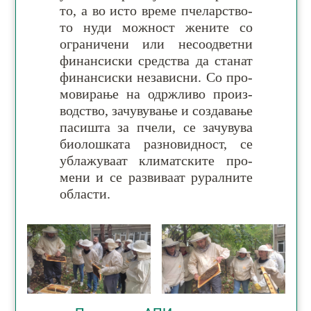
то, а во исто вре­ме пче­лар­ство­
то нуди мож­ност же­ните со
огра­ни­чени или не­со­одвет­ни
фи­нан­сиски сред­ства да ста­нат
фи­нан­сиски не­за­висни. Со про­
мо­ви­рање на одрж­ливо про­из­
вод­ство, за­чу­ву­ва­ње и соз­да­ва­ње
па­си­шта за пче­ли, се за­чу­вува
био­лош­ката ра­зно­вид­ност, се
убла­жу­ваат кли­мат­ски­те про­
мени и се ра­зви­ваат руралните
области.