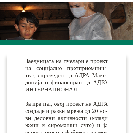
Заедницата на пче­ла­ри е про­ект
на со­ци­јал­но прет­при­емниш­
тво, спро­ве­ден од АДРА Ма­ке­
до­ни­ја и фи­нан­си­ран од АДРА
ИН­ТЕР­НА­ЦИО­НАЛ
За прв пат, овој про­ект на АДРА
соз­да­де и ра­зви мре­жа од 20 но­
ви де­лов­ни ак­тив­но­сти (мла­ди
же­ни и си­ро­маш­ни лу­ѓе) и ја
ос­но­ва
пр­ва­та фа­бри­ка за мед