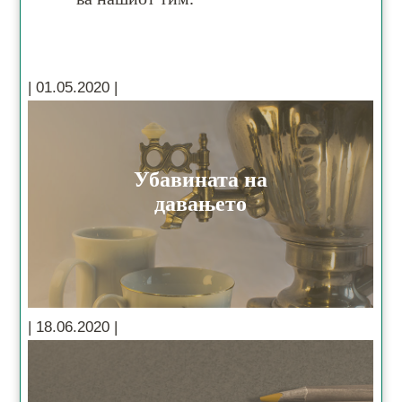
Убавината на
давањето