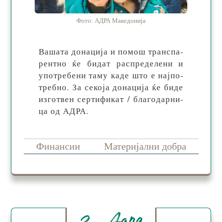
Фото: АДРА Македонија
Вашата донација и по­мош тран­спа­
рен­тно ќе би­дат рас­пре­де­ле­ни и
упо­тре­бе­ни та­му ка­де што е нај­по­
тре­бно. За се­ко­ја до­на­ци­ја ќе би­де
из­го­твен сер­ти­фи­кат / бла­го­дар­ни­
ца од АДРА.
Финансии
Материјални добра