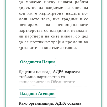
да мо­же­ме пре­ку на­ша­та ра­бо­та
ди­рек­тно да вли­ја­еме на оние на
кои им е нај­по­треб­на на­ша­та по­
мош. Ис­то та­ка, ние гра­ди­ме и се
пот­пи­ра­ме на не­про­цен­ли­ви­те
парт­нер­ства со вла­ди­ни и не­вла­ди­
ни парт­нери на си­те ни­воа, со цел
да се пот­тик­нат трај­ни про­ме­ни во
др­жа­ви­те во кои сме активни.
Обединети Нации
Децении наназад, АДРА одржува
стабилно партнерство со
канцелариите на Обединетите
нации. Преку поддршка на различни
иницијативи на ОН и спроведување
Владини Агенции
на програми на терен, АДРА и ОН
работат заедно со цел да се
Како организација, АДРА создава
задоволат потребите на оние кои