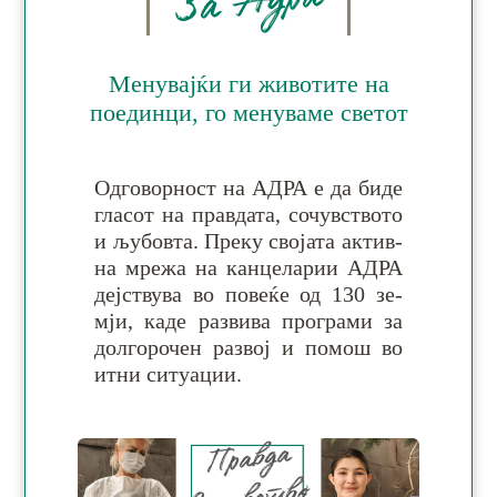
За Адра
Менувајќи ги животите на
поединци, го менуваме светот
Одговорност на АДРА е да би­де
гла­сот на прав­да­та, со­чув­ство­то
и љу­бов­та. Пре­ку сво­ја­та ак­тив­
на мре­жа на кан­це­ла­рии АДРА
деј­ству­ва во по­ве­ќе од 130 зе­
мји, ка­де раз­ви­ва про­гра­ми за
дол­го­ро­чен ра­звој и по­мош во
итни си­ту­ации.