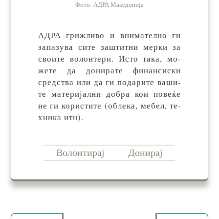
Фото: АДРА Македонија
АДРА гриж­ли­во и вни­ма­тел­но ги
за­па­зу­ва си­те заш­тит­ни мер­ки за
сво­ите во­лон­те­ри. Исто та­ка, мо­
же­те да до­ни­ра­те фи­нан­си­ски
сред­ства или да ги по­да­ри­те ва­ши­
те ма­те­ри­јал­ни до­бра кои по­ве­ќе
не ги ко­рис­ти­те (об­ле­ка, ме­бел, те­
хни­ка итн).
Волонтирај
Донирај