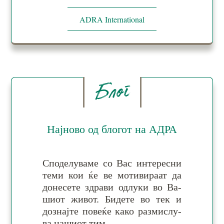
ADRA International
Блог
Најново од блогот на АДРА
Споделуваме со Вас ин­те­рес­ни
те­ми кои ќе ве мо­ти­ви­раат да
до­не­се­те здра­ви од­лу­ки во Ва­
шиот жи­вот. Би­де­те во тек и
доз­најт­е по­ве­ќе ка­ко раз­ми­слу­
ва на­ши­от тим.