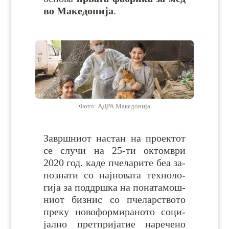
во Ма­ке­до­нија
.
Фото: АДРА Македонија
Завршниот на­стан на про­ек­тот
се слу­чи на 25-ти ок­том­ври
2020 год. каде пче­ла­ри­те беа за­
по­зна­ти со нај­но­ва­та тех­но­ло­
гија за под­дршка на по­на­та­мош­
ниот биз­нис со пче­лар­ството
пре­ку но­во­фор­ми­ра­но­то со­ци­
јал­но прет­при­ја­тие на­ре­че­но