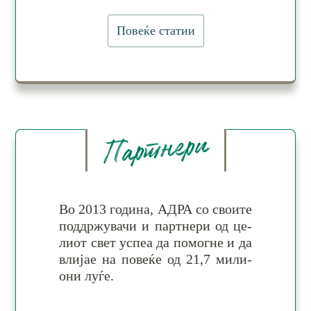
Повеќе статии
Партнери
Во 2013 година, АДРА со сво­ите
под­држу­ва­чи и парт­не­ри од це­
ли­от свет ус­пеа да по­мог­не и да
вли­јае на по­ве­ќе од 21,7 ми­ли­
они луѓе.