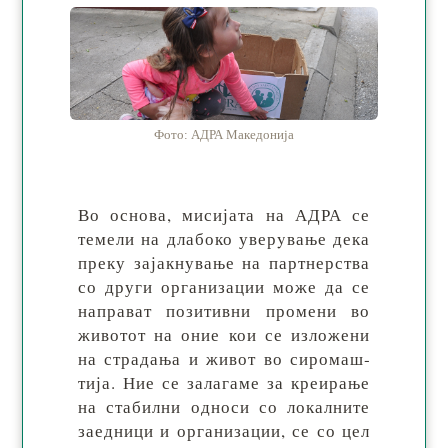
Фото: АДРА Македонија
Во основа, мисијата на АДРА се
те­ме­ли на дла­бо­ко уве­рy­ва­ње де­ка
пре­ку за­јак­ну­ва­ње на парт­нер­ства
со дру­ги ор­га­ни­за­ции мо­же да се
на­пра­ват по­зи­тив­ни про­ме­ни во
жи­во­тот на оние кои се из­ло­же­ни
на стра­да­ња и жи­вот во си­ро­маш­
тија. Ние се за­ла­га­ме за кре­ира­ње
на ста­бил­ни од­но­си со ло­кал­ни­те
за­ед­ни­ци и ор­га­ни­за­ции, се со цел