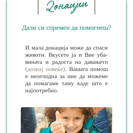
Донации
Дали си спремен да помогнеш?
И ма­ла до­на­ци­ја мо­же да спа­си
жи­во­ти. Вку­се­те ја и Вие уба­
ви­на­та и ра­дос­та на да­ва­ње­то
(дознај повеќе)
. Ва­ша­та по­мош
е не­оп­ход­на за ние да мо­же­ме
да по­ма­га­ме та­му ка­де што е
нај­по­тре­бно.