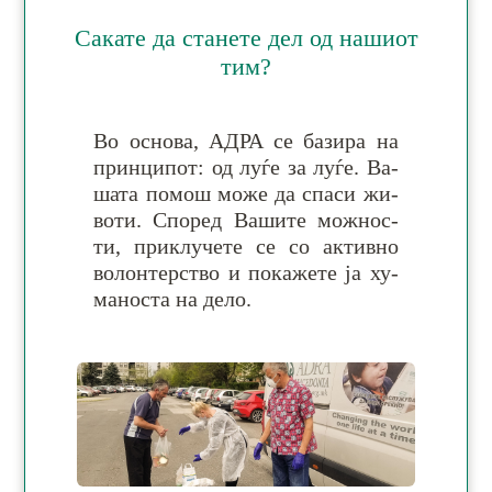
Сакате да станете дел од нашиот
тим?
Во основа, АДРА се ба­зи­ра на
прин­ци­пот:
од луѓе за луѓе
. Ва­
шата по­мош мо­же да спа­си жи­
воти. Спо­ред Ва­ши­те мож­нос­
ти, при­клу­че­те се со ак­тив­но
во­лон­тер­ство и по­ка­же­те ја ху­
ма­но­ста на дело.