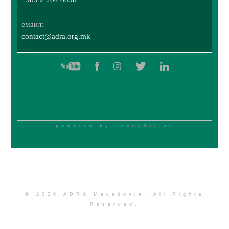
емаил:
contact@adra.org.mk
powered by
TenevArt.at
© 2020 ADRA Macedonia. All Rights
Reserved.