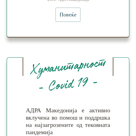
Повеќе
Хуманитарност
- Covid 19 -
АДРА Македонија е ак­тив­но
вклу­че­на во по­мош и под­дршка
на нај­за­гро­зе­ни­те од те­ков­на­та
пан­де­ми­ја