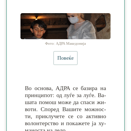
Фото: АДРА Македонија
Повеќе
Во основа, АДРА се ба­зи­ра на
прин­ци­пот:
од луѓе за луѓе
. Ва­
шата по­мош мо­же да спа­си жи­
воти. Спо­ред Ва­ши­те мож­нос­
ти, при­клу­че­те се со ак­тив­но
во­лон­тер­ство и по­ка­же­те ја ху­
ма­но­ста на дело.