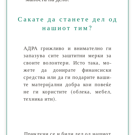
Сакате да станете дел од
нашиот тим?
АДРА гриж­ли­во и вни­ма­тел­но ги
за­па­зу­ва си­те заш­тит­ни мер­ки за
сво­ите во­лон­те­ри. Исто та­ка, мо­
же­те да до­ни­ра­те фи­нан­си­ски
сред­ства или да ги по­да­ри­те ва­ши­
те ма­те­ри­јал­ни до­бра кои по­ве­ќе
не ги ко­рис­ти­те (об­ле­ка, ме­бел,
тех­ни­ка итн).
При­клу­чи се и би­ди дел од на­ши­от