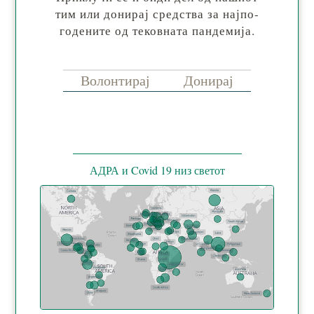
тим или до­ни­рај сред­ства за нај­по­
го­де­ни­те од те­ков­на­та пан­де­ми­ја.
Волонтирај
Донирај
АДРА и Covid 19 низ светот