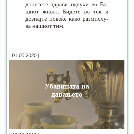
до­не­се­те здра­ви од­лу­ки во Ва­
шиот жи­вот. Би­де­те во тек и
доз­најт­е по­ве­ќе ка­ко раз­ми­слу­
ва на­ши­от тим.
Убавината на
давањето