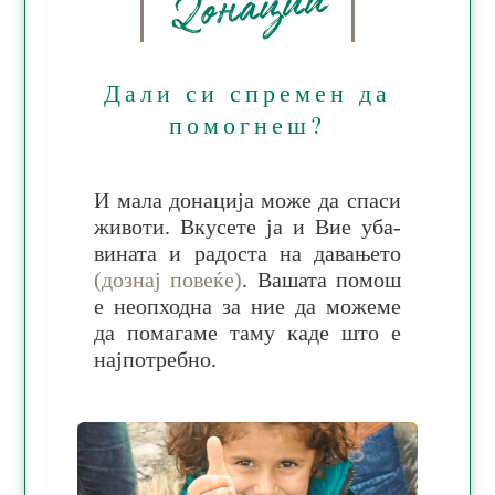
Донации
Дали си спремен да
помогнеш?
И ма­ла до­на­ци­ја мо­же да спа­си
жи­во­ти. Вку­се­те ја и Вие уба­
ви­на­та и ра­дос­та на да­ва­ње­то
(дознај повеќе)
. Ва­ша­та по­мош
е не­оп­ход­на за ние да мо­же­ме
да по­ма­га­ме та­му ка­де што е
нај­по­тре­бно.