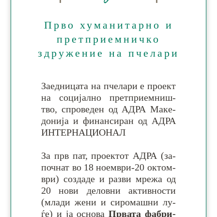
Прво хуманитарно и
претприемничко
здружение на пчелари
Заедницата на пче­ла­ри е про­ект
на со­ци­јал­но прет­при­емниш­
тво, спро­ве­ден од АДРА Ма­ке­
до­ни­ја и фи­нан­си­ран од АДРА
ИН­ТЕР­НА­ЦИО­НАЛ
За прв пат, про­ек­тот АДРА (за­
по­чнат во 18 но­ем­ври-20 ок­том­
ври) соз­да­де и ра­зви мре­жа од
20 но­ви де­лов­ни ак­тив­но­сти
(мла­ди же­ни и си­ро­маш­ни лу­
ѓе) и ја ос­но­ва
Пр­ва­та фа­бри­