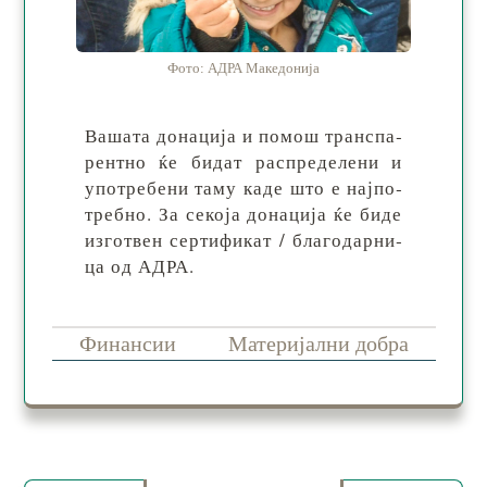
Фото: АДРА Македонија
Вашата донација и по­мош тран­спа­
рен­тно ќе би­дат рас­пре­де­ле­ни и
упо­тре­бе­ни та­му ка­де што е нај­по­
тре­бно. За се­ко­ја до­на­ци­ја ќе би­де
из­го­твен сер­ти­фи­кат / бла­го­дар­ни­
ца од АДРА.
Финансии
Материјални добра