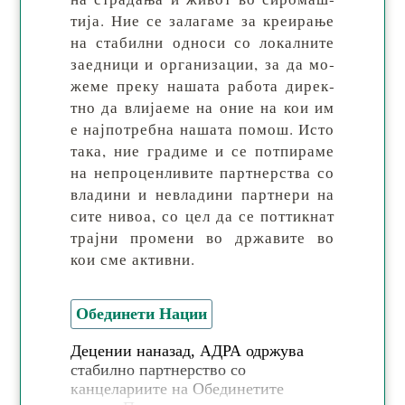
тија. Ние се за­ла­га­ме за кре­ира­ње
на ста­бил­ни од­но­си со ло­кал­ни­те
за­ед­ни­ци и ор­га­ни­за­ции, за да мо­
же­ме пре­ку на­ша­та ра­бо­та ди­рек­
тно да вли­ја­еме на оние на кои им
е нај­по­треб­на на­ша­та по­мош. Ис­то
та­ка, ние гра­ди­ме и се пот­пи­ра­ме
на не­про­цен­ли­ви­те парт­нер­ства со
вла­ди­ни и не­вла­ди­ни парт­нери на
си­те ни­воа, со цел да се пот­тик­нат
трај­ни про­ме­ни во др­жа­ви­те во
кои сме активни.
Обединети Нации
Децении наназад, АДРА одржува
стабилно партнерство со
канцелариите на Обединетите