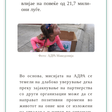
вли­јае на по­ве­ќе од 21,7 ми­ли­
они луѓе.
Фото: АДРА Македонија
Во основа, мисијата на АДРА се
те­ме­ли на дла­бо­ко уве­рy­ва­ње де­ка
пре­ку за­јак­ну­ва­ње на парт­нер­ства
со дру­ги ор­га­ни­за­ции мо­же да се
на­пра­ват по­зи­тив­ни про­ме­ни во
жи­во­тот на оние кои се из­ло­же­ни
на стра­да­ња и жи­вот во си­ро­маш­