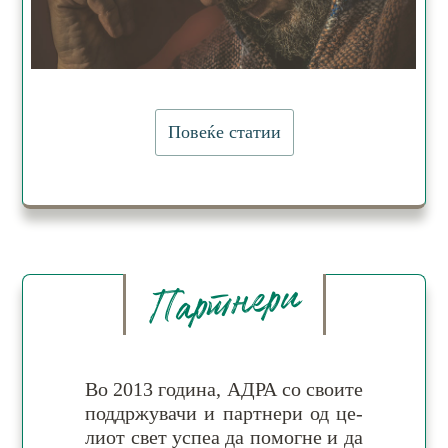
Повеќе статии
Партнери
Во 2013 година, АДРА со сво­ите
под­држу­ва­чи и парт­не­ри од це­
ли­от свет ус­пеа да по­мо­гне и да