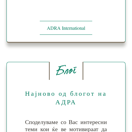
ADRA International
Блог
Најново од блогот на
АДРА
Споделуваме со Вас ин­те­рес­ни
те­ми кои ќе ве мо­ти­ви­раат да