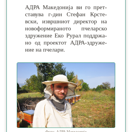
АДРА Македонија ви го прет­
ставува г-дин Сте­фан Крсте­
вски, из­вр­шниот ди­рек­тор на
но­во­фор­ми­ра­но­то пче­лар­ско
здру­же­ние Еко Рурал под­држа­
но од проектот АДРА-здру­же­
ние на пче­ла­ри.
Фото: АДРА Македонија