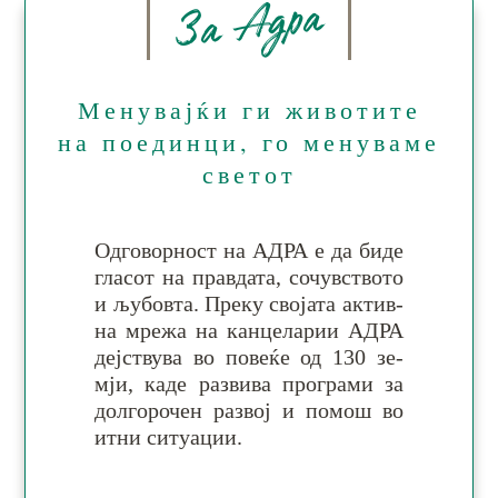
За Адра
Менувајќи ги животите
на поединци, го менуваме
светот
Одговорност на АДРА е да би­де
гла­сот на прав­да­та, со­чув­ство­то
и љу­бов­та. Пре­ку сво­ја­та ак­тив­
на мре­жа на кан­це­ла­рии АДРА
деј­ству­ва во по­ве­ќе од 130 зе­
мји, ка­де раз­ви­ва про­гра­ми за
дол­го­ро­чен раз­вој и по­мош во
итни си­ту­ации.