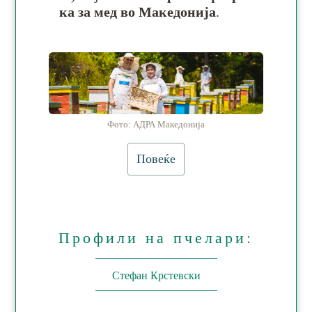
ка за мед во Ма­ке­до­нија
.
Фото: АДРА Македонија
Повеќе
Профили на пчелари:
Стефан Крстевски